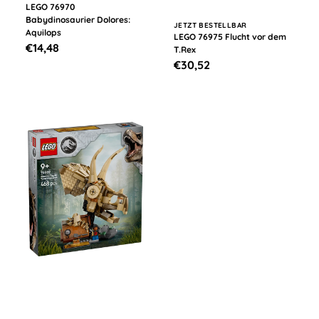
LEGO 76970
Babydinosaurier Dolores:
Anbieter:
JETZT BESTELLBAR
Aquilops
LEGO 76975 Flucht vor dem
Normaler
€14,48
T.Rex
Normaler
€30,52
Preis
Preis
LEGO®
Jurassic
World
76969
Dinosaurier-
Fossilien:
Triceratops-
Schädel