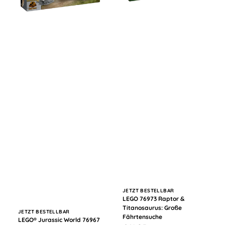
Anbieter:
JETZT BESTELLBAR
LEGO 76973 Raptor &
Titanosaurus: Große
Anbieter:
JETZT BESTELLBAR
Fährtensuche
LEGO® Jurassic World 76967