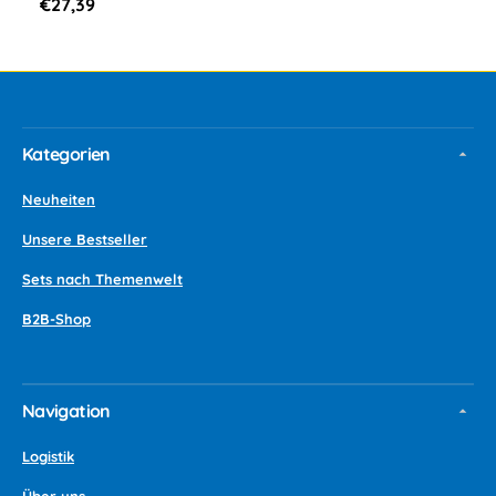
Normaler
€27,39
Preis
Kategorien
Neuheiten
Unsere Bestseller
Sets nach Themenwelt
B2B-Shop
Navigation
Logistik