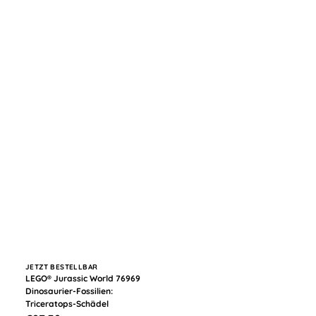
Anbieter:
JETZT BESTELLBAR
LEGO® Jurassic World 76969
Dinosaurier-Fossilien:
Triceratops-Schädel