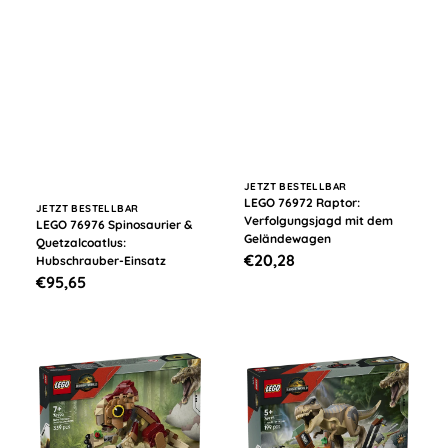
Anbieter:
JETZT BESTELLBAR
LEGO 76972 Raptor:
Anbieter:
JETZT BESTELLBAR
Verfolgungsjagd mit dem
LEGO 76976 Spinosaurier &
Geländewagen
Quetzalcoatlus:
Normaler
€20,28
Hubschrauber-Einsatz
Normaler
€95,65
Preis
Preis
LEGO
LEGO
76970
76975
Babydinosaurier
Flucht
Dolores:
vor
Aquilops
dem
T.Rex