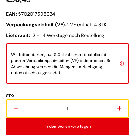
Preis
EAN:
5702017595634
Verpackungseinheit (VE):
1 VE enthält 4 STK
Lieferzeit:
12 – 14 Werktage nach Bestellung
Wir bitten darum, nur Stückzahlen zu bestellen, die
ganzen Verpackungseinheiten (VE) entsprechen. Bei
Abweichung werden die Mengen im Nachgang
automatisch aufgerundet.
STK:
Verringere
Erhöh
die
die
Menge
Meng
In den Warenkorb legen
für
für