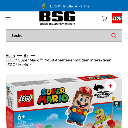
Direkt
zum
LEGO® Händler & Partner
Inhalt
Warenkorb
Suche
Heim
6+
LEGO® Super Mario™ 71439 Abenteuer mit dem interaktiven
LEGO® Mario™