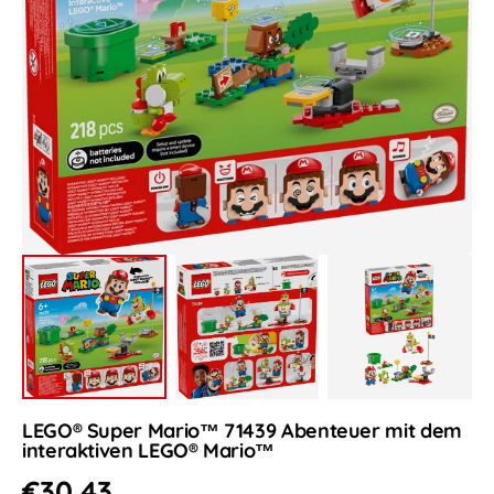
Medien
1
in
Galerieansicht
öffnen
LEGO® Super Mario™ 71439 Abenteuer mit dem
interaktiven LEGO® Mario™
Normaler
€30,43