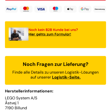
LEGO®
LEGO
Super
Super
Mario™
Mario
71439
71439
Abenteuer
Abent
mit
mit
Noch kein B2B Kunde bei uns?
dem
dem
Hier gehts zum Formular!
interaktiven
intera
LEGO®
LEGO
Mario™
Mario
Noch Fragen zur Lieferung?
Finde alle Details zu unseren Logistik-Lösungen
auf unserer
Logistik-Seite.
Herstellerinformationen:
LEGO System A/S
Åstvej 1
7190 Billund