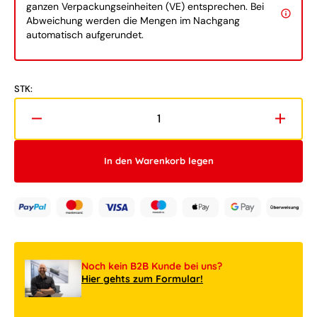
ganzen Verpackungseinheiten (VE) entsprechen. Bei
Abweichung werden die Mengen im Nachgang
automatisch aufgerundet.
STK:
Verringere
Erhöh
die
die
Menge
Meng
In den Warenkorb legen
für
für
LEGO®
LEGO
Super
Super
Mario™
Mario
71426
71426
Piranha-
Piranh
Pflanze
Pflanz
Noch kein B2B Kunde bei uns?
Hier gehts zum Formular!