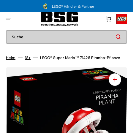
Direkt
zum
LEGO® Händler & Partner
Inhalt
Warenkorb
Suche
Heim
18+
LEGO® Super Mario™ 71426 Piranha-Pflanze