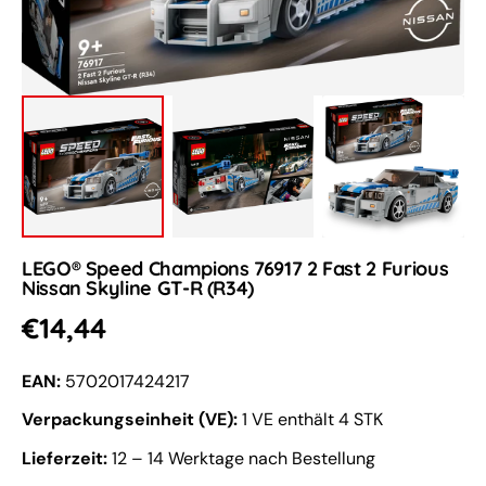
Galerieansicht
öffnen
LEGO® Speed Champions 76917 2 Fast 2 Furious
Nissan Skyline GT-R (R34)
Normaler
€14,44
Preis
EAN:
5702017424217
Verpackungseinheit (VE):
1 VE enthält 4 STK
Lieferzeit:
12 – 14 Werktage nach Bestellung