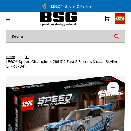
Direkt
zum
LEGO® Händler & Partner
Inhalt
Warenkorb
Suche
Heim
9+
LEGO® Speed Champions 76917 2 Fast 2 Furious Nissan Skyline
GT-R (R34)
Medien
1
in