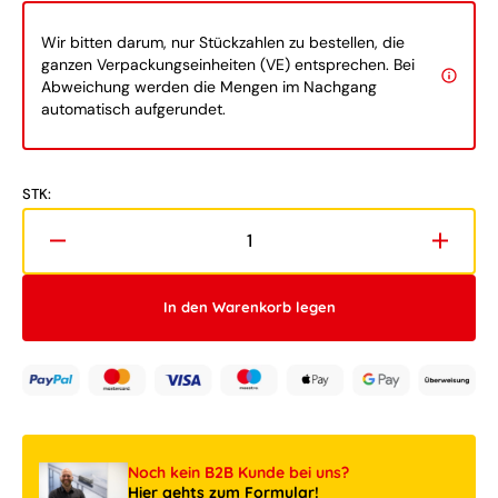
Wir bitten darum, nur Stückzahlen zu bestellen, die
ganzen Verpackungseinheiten (VE) entsprechen. Bei
Abweichung werden die Mengen im Nachgang
automatisch aufgerundet.
STK:
Verringere
Erhöh
die
die
Menge
Meng
In den Warenkorb legen
für
für
LEGO®
LEGO
Speed
Speed
Champions
Champ
76917
76917
2
2
Fast
Fast
Noch kein B2B Kunde bei uns?
2
2
Hier gehts zum Formular!