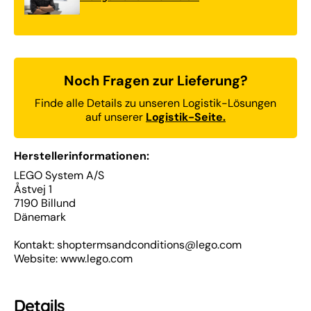
Furious
Furiou
Nissan
Nissa
Skyline
Skylin
GT-
GT-
R
R
(R34)
(R34)
Noch Fragen zur Lieferung?
Finde alle Details zu unseren Logistik-Lösungen
auf unserer
Logistik-Seite.
Herstellerinformationen:
LEGO System A/S
Åstvej 1
7190 Billund
Dänemark
Kontakt: shoptermsandconditions@lego.com
Website: www.lego.com
Details