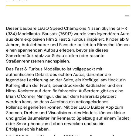
Dieser baubare LEGO Speed Champions Nissan Skyline GT-R
(R34) Modellauto-Bausatz (76917) wurde vom legendären Auto
aus dem explosiven Film 2 Fast 2 Furious inspiriert. Kinder ab 9
Jahren, Autoliebhaber und Fans der beliebten Filmreihe können
einen spannenden Aufbau erleben, bevor sie dieses
Sammlerstück stolz zur Schau stellen oder rasante
Straßenrennszenen nachspielen.
Das Fast & Furious Modellauto ist vollgepackt mit
authentischen Details des echten Autos, darunter die
legendäre Lackierung an der Seite, ein Kotflügel am Heck, ein
Kühlergrill an der Front, beeindruckende Radkästen und ein
Nitro-Kanister auf dem Beifahrersitz. Außerdem gibt es eine
Brian O'Conner Minifigur, die auf dem Fahrersitz platziert
werden kann, so dass Autofans ein actiongeladenes
Rollenspiel genießen können. Mit der LEGO Builder App zum
Zoomen, Drehen und Visualisieren des Modells können kleine
und große Baumeister ihr Rennauto Spielzeug auf einem Tablet
oder Smartphone zum Leben erwecken und so ein
Erfolgserlebnis haben.