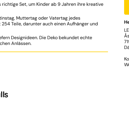
ichtige Set, um Kinder ab 9 Jahren ihre kreative
ntinstag, Muttertag oder Vatertag jedes
He
254 Teile, darunter auch einen Aufhänger und
L
Ås
iefern Designideen. Die Deko bekundet echte
71
ichen Anlässen.
D
Ko
We
lls