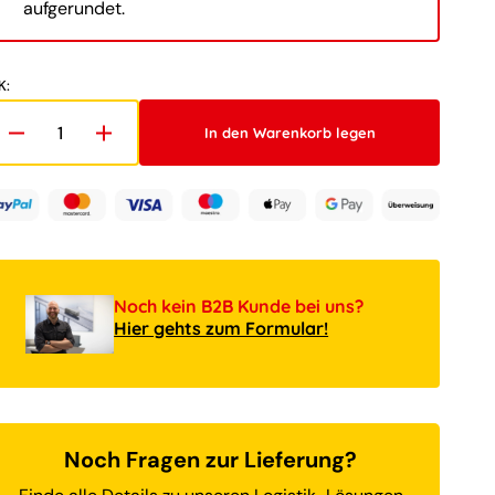
aufgerundet.
2
in
Galerieansicht
öffnen
K:
In den Warenkorb legen
Verringere
Erhöhe
die
die
Menge
Menge
für
für
LEGO®
LEGO®
Iconic
Iconic
40638
40638
Herz-
Herz-
Noch kein B2B Kunde bei uns?
Deko
Deko
Hier gehts zum Formular!
Noch Fragen zur Lieferung?