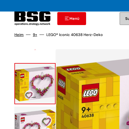
Direkt
zum
Inhalt
Menü
S
Heim
9+
LEGO® Iconic 40638 Herz-Deko