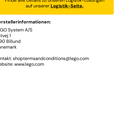
Finde alle Details zu unseren Logistik-Lösungen
auf unserer
Logistik-Seite.
rstellerinformationen:
EGO System A/S
tvej 1
90 Billund
änemark
ntakt: shoptermsandconditions@lego.com
bsite: www.lego.com