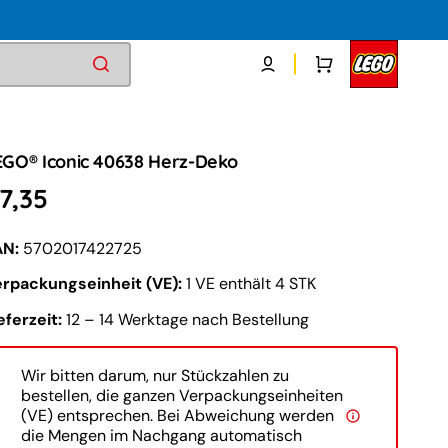
Warenkorb
EGO® Iconic 40638 Herz-Deko
ormaler
7,35
reis
AN:
5702017422725
erpackungseinheit (VE):
1 VE enthält 4 STK
eferzeit:
12 – 14 Werktage nach Bestellung
Wir bitten darum, nur Stückzahlen zu
bestellen, die ganzen Verpackungseinheiten
(VE) entsprechen. Bei Abweichung werden
die Mengen im Nachgang automatisch
Medien