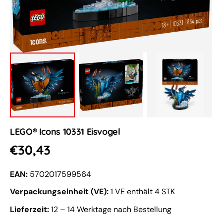
öffnen
LEGO® Icons 10331 Eisvogel
Normaler
€30,43
Preis
EAN:
5702017599564
Verpackungseinheit (VE):
1 VE enthält 4 STK
Lieferzeit:
12 – 14 Werktage nach Bestellung