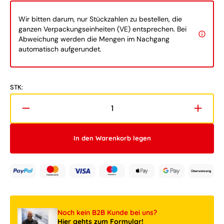
Wir bitten darum, nur Stückzahlen zu bestellen, die
ganzen Verpackungseinheiten (VE) entsprechen. Bei
Abweichung werden die Mengen im Nachgang
automatisch aufgerundet.
STK:
Verringere
Erhöh
die
die
Menge
Meng
In den Warenkorb legen
für
für
LEGO®
LEGO
Icons
Icons
10331
10331
Eisvogel
Eisvog
Noch kein B2B Kunde bei uns?
Hier gehts zum Formular!