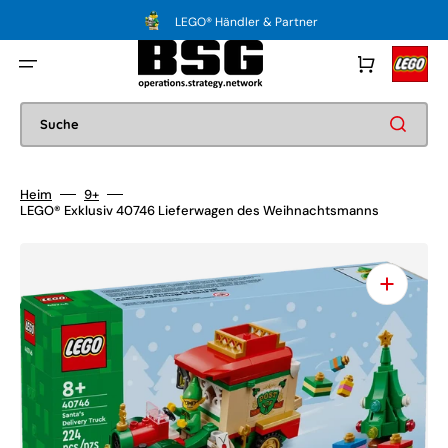
Direkt
zum
LEGO® Händler & Partner
Inhalt
Warenkorb
Suche
Heim
9+
LEGO® Exklusiv 40746 Lieferwagen des Weihnachtsmanns
Medien
1
in
Galerieansicht