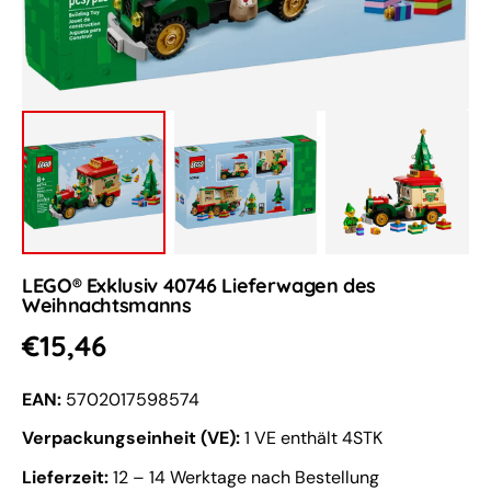
öffnen
LEGO® Exklusiv 40746 Lieferwagen des
Weihnachtsmanns
Normaler
€15,46
Preis
EAN:
5702017598574
Verpackungseinheit (VE):
1 VE enthält 4STK
Lieferzeit:
12 – 14 Werktage nach Bestellung