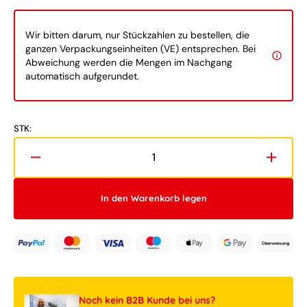
Wir bitten darum, nur Stückzahlen zu bestellen, die
ganzen Verpackungseinheiten (VE) entsprechen. Bei
Abweichung werden die Mengen im Nachgang
automatisch aufgerundet.
STK:
Verringere
Erhöh
die
die
Menge
Meng
In den Warenkorb legen
für
für
LEGO®
LEGO
Exklusiv
Exklus
40746
40746
Lieferwagen
Liefer
des
des
Weihnachtsmanns
Weihn
Noch kein B2B Kunde bei uns?