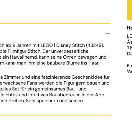
He
L
Ås
tch ab 9 Jahren mit LEGO ǀ Disney Stitch (43249).
71
ie Filmfigur Stitch. Der unverbesserliche
D
gt ein Hawaiihemd, kann seine Ohren bewegen und
dem kann man ihm eine baubare Blume ins Haar
Ko
We
jedes Zimmer und eine faszinierende Geschenkidee für
d erwachsene Fans werden die Figur gern bauen und
 tolles Set für ein gemeinsames Bau- und
 leichtes und intuitives Bauabenteuer. In der App
und drehen, Sets speichern und seinen