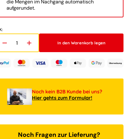
die Mengen im Nachgang automatisch
aufgerundet.
Medien
2
K:
in
Galerieansicht
öffnen
In den Warenkorb legen
Verringere
Erhöhe
die
die
Menge
Menge
für
für
LEGO®
LEGO®
Disney
Disney
Classic
Classic
43249
43249
Noch kein B2B Kunde bei uns?
Stitch,
Stitch,
Hier gehts zum Formular!
Figur
Figur
mit
mit
Eiswaffel
Eiswaffel
Noch Fragen zur Lieferung?