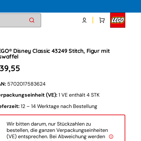
Warenkorb
GO® Disney Classic 43249 Stitch, Figur mit
swaffel
ormaler
39,55
reis
AN:
5702017583624
erpackungseinheit (VE):
1 VE enthält 4 STK
eferzeit:
12 – 14 Werktage nach Bestellung
Wir bitten darum, nur Stückzahlen zu
bestellen, die ganzen Verpackungseinheiten
(VE) entsprechen. Bei Abweichung werden