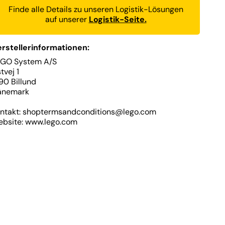
Finde alle Details zu unseren Logistik-Lösungen
auf unserer
Logistik-Seite.
rstellerinformationen:
EGO System A/S
tvej 1
90 Billund
änemark
ntakt: shoptermsandconditions@lego.com
bsite: www.lego.com