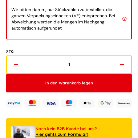
Wir bitten darum, nur Stückzahlen zu bestellen, die
ganzen Verpackungseinheiten (VE) entsprechen. Bei
Abweichung werden die Mengen im Nachgang
automatisch aufgerundet.
STK:
Verringere
Erhöh
die
die
Menge
Meng
In den Warenkorb legen
für
für
LEGO®
LEGO
City
City
60337
60337
Personen-
Perso
Schnellzug
Schnel
Noch kein B2B Kunde bei uns?
Hier gehts zum Formular!