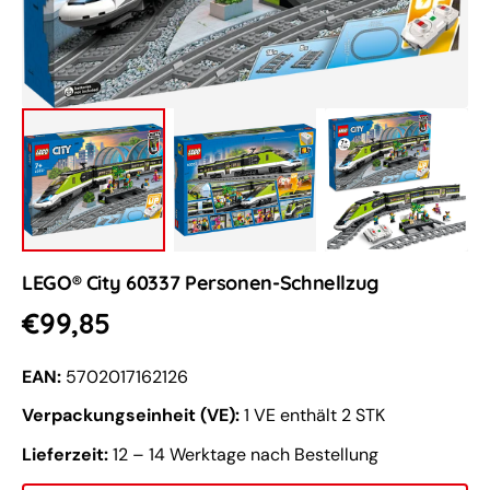
öffnen
LEGO® City 60337 Personen-Schnellzug
Normaler
€99,85
Preis
EAN:
5702017162126
Verpackungseinheit (VE):
1 VE enthält 2 STK
Lieferzeit:
12 – 14 Werktage nach Bestellung