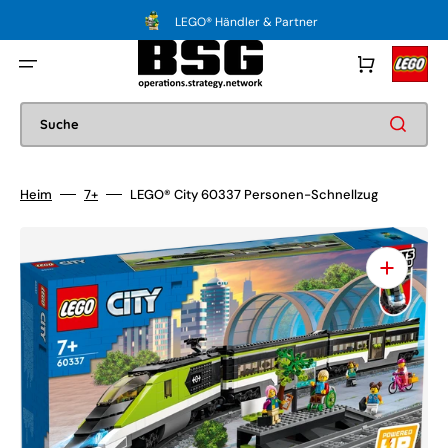
Direkt
zum
LEGO® Händler & Partner
Inhalt
Warenkorb
Suche
Heim
7+
LEGO® City 60337 Personen-Schnellzug
Medien
1
in
Galerieansicht